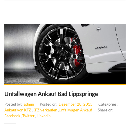
Unfallwagen Ankauf Bad Lippspringe
Posted by:
admin
Posted on:
Dezember 28, 2015
Categories:
,
,
Ankauf von KFZ
KFZ verkaufen
Unfallwagen Ankauf
Share on:
Facebook
Twitter
Linkedin
,
,