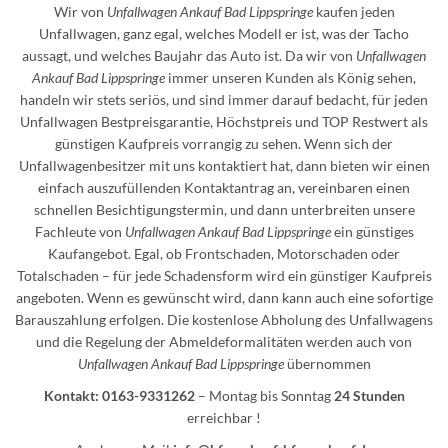
Wir von
Unfallwagen Ankauf Bad Lippspringe
kaufen jeden
Unfallwagen, ganz egal, welches Modell er ist, was der Tacho
aussagt, und welches Baujahr das Auto ist. Da wir von
Unfallwagen
Ankauf Bad Lippspringe
immer unseren Kunden als König sehen,
handeln wir stets seriös, und sind immer darauf bedacht, für jeden
Unfallwagen Bestpreisgarantie, Höchstpreis und TOP Restwert als
günstigen Kaufpreis vorrangig zu sehen. Wenn sich der
Unfallwagenbesitzer mit uns kontaktiert hat, dann bieten wir einen
einfach auszufüllenden Kontaktantrag an, vereinbaren einen
schnellen Besichtigungstermin, und dann unterbreiten unsere
Fachleute von
Unfallwagen Ankauf Bad Lippspringe
ein günstiges
Kaufangebot. Egal, ob Frontschaden, Motorschaden oder
Totalschaden – für jede Schadensform wird ein günstiger Kaufpreis
angeboten. Wenn es gewünscht wird, dann kann auch eine sofortige
Barauszahlung erfolgen. Die kostenlose Abholung des Unfallwagens
und die Regelung der Abmeldeformalitäten werden auch von
Unfallwagen Ankauf Bad Lippspringe
übernommen
Kontakt: 0163-9331262
– Montag bis Sonntag
24 Stunden
erreichbar !