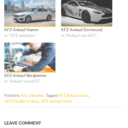
l
l
e
e
n
n
(
(
W
W
i
i
r
r
d
d
i
i
KFZ Ankauf Hamm
KFZ Ankauf Dortmund
n
n
n
n
In "KFZ ankaufen"
In "Ankauf von KFZ"
e
e
u
u
e
e
m
m
F
F
e
e
n
n
s
s
t
t
e
e
r
r
KFZ Ankauf Bergkamen
g
g
e
e
In "Ankauf von KFZ"
ö
ö
f
f
f
f
n
n
Posted in
KFZ ankaufen
Tagged
KFZ Ankauf Unna
,
e
e
t
t
KFZ Händler in Unna
,
KFZ Verkauf Unna
)
)
LEAVE COMMENT