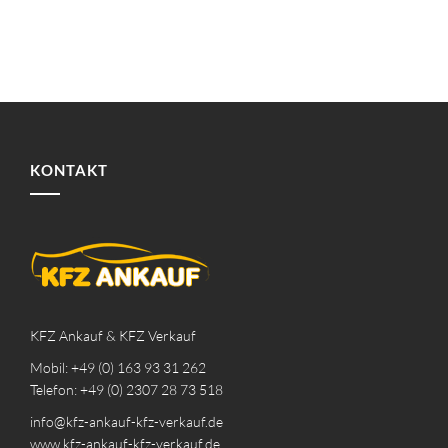
KONTAKT
KFZ Ankauf & KFZ Verkauf
Mobil: +49 (0) 163 93 31 262
Telefon: +49 (0) 2307 28 73 518
info@kfz-ankauf-kfz-verkauf.de
www.kfz-ankauf-kfz-verkauf.de